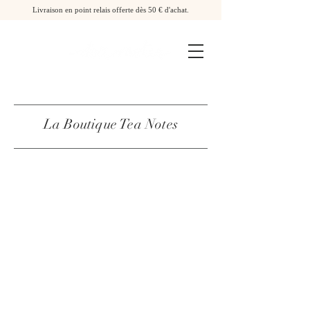
Livraison en point relais offerte dès 50 € d'achat.
La Boutique Tea Notes
Carte cadeau
La Boutique
/
Carte cadeau
Carte cadeau
Carte cadeau
20,00 €
Mon Compte
Suivi de commande
Favoris
Panier
Cartes-cadeaux
Afficher les prix en :
EUR