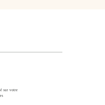
NAÎTRE
CONTACT
gé sur votre
es