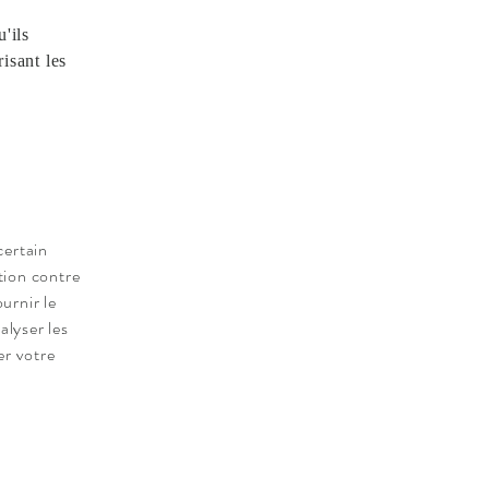
'ils
isant les
certain
tion contre
ournir le
alyser les
er votre