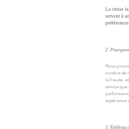
La chose la
servent à a
préférences 
2. Pourquoi
Nous pouvons
nombre de r
la fraude, e
service que 
performances
expérience u
3. Tableau d