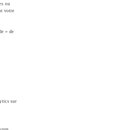
es ou
nt votre
ide » de
ytics sur
 vous