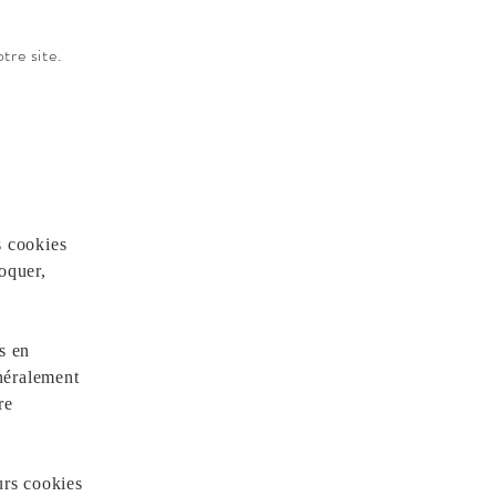
tre site.
s cookies
oquer,
s en
néralement
re
urs cookies